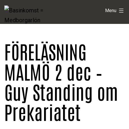
Skip
Basinkomst
Menu
to
=
content
Medborgarlön
FÖRELÄSNING
MALMÖ 2 dec –
Guy Standing om
Prekariatet