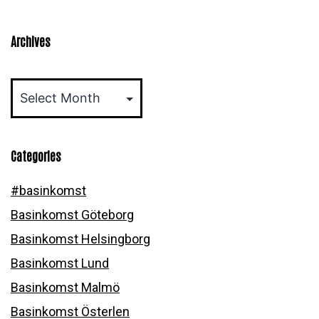
15-
16
Archives
mars
Archives
Categories
#basinkomst
Basinkomst Göteborg
Basinkomst Helsingborg
Basinkomst Lund
Basinkomst Malmö
Basinkomst Österlen