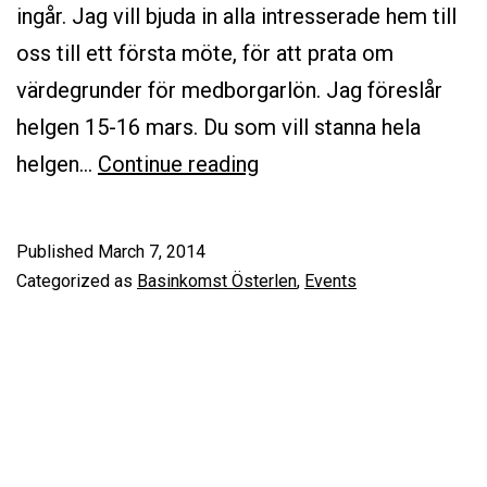
ingår. Jag vill bjuda in alla intresserade hem till
oss till ett första möte, för att prata om
värdegrunder för medborgarlön. Jag föreslår
helgen 15-16 mars. Du som vill stanna hela
VildaVindar
helgen…
Continue reading
bjuder
in
Published
March 7, 2014
till
Categorized as
Basinkomst Österlen
,
Events
samtal
om
värdegrunder
på
Österlen