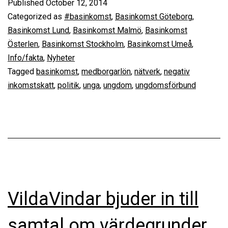
Published
October 12, 2014
för
Categorized as
#basinkomst
,
Basinkomst Göteborg
,
basinkomst!
Basinkomst Lund
,
Basinkomst Malmö
,
Basinkomst
Österlen
,
Basinkomst Stockholm
,
Basinkomst Umeå
,
Info/fakta
,
Nyheter
Tagged
basinkomst
,
medborgarlön
,
nätverk
,
negativ
inkomstskatt
,
politik
,
unga
,
ungdom
,
ungdomsförbund
VildaVindar bjuder in till
samtal om värdegrunder