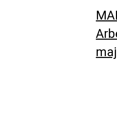
MAL
Arb
maj