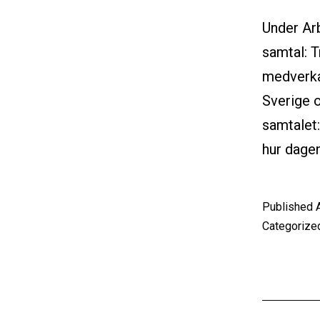
Under Arb
samtal: 
medverka 
Sverige 
samtalet:
hur dage
Published
Categorize