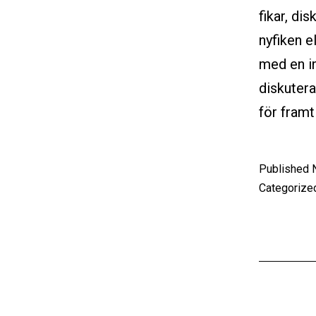
fikar, di
nyfiken e
med en in
diskutera
för fram
Published
Categorize