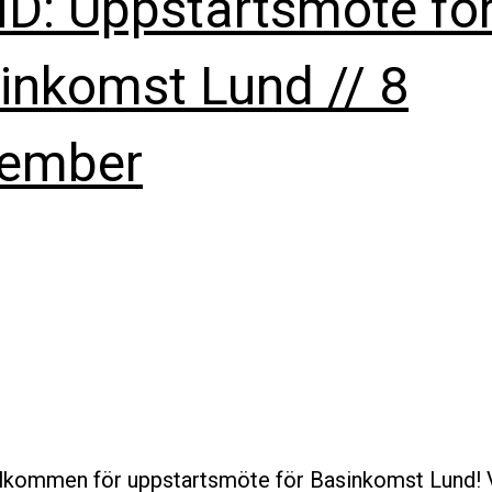
D: Uppstartsmöte fö
inkomst Lund // 8
ember
lkommen för uppstartsmöte för Basinkomst Lund! Vi