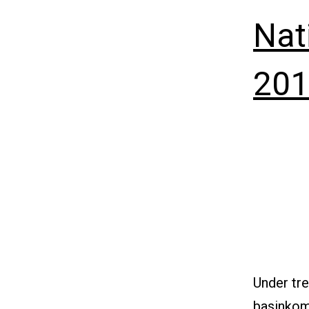
Nat
201
Under tre
basinkoms