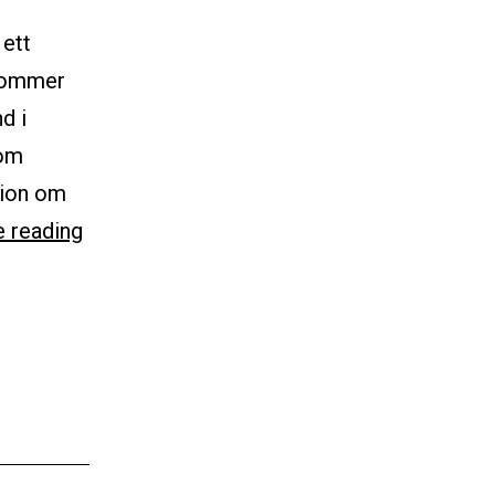
 ett
 kommer
d i
som
ssion om
MALMÖ:
e reading
Basinkomst
på
Arbetar
Filmfestivalen
6-
7
maj