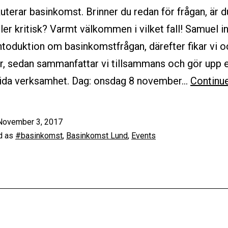
skuterar basinkomst. Brinner du redan för frågan, är d
ller kritisk? Varmt välkommen i vilket fall! Samuel i
toduktion om basinkomstfrågan, därefter fikar vi o
r, sedan sammanfattar vi tillsammans och gör upp 
tida verksamhet. Dag: onsdag 8 november…
Continue
November 3, 2017
d as
#basinkomst
,
Basinkomst Lund
,
Events