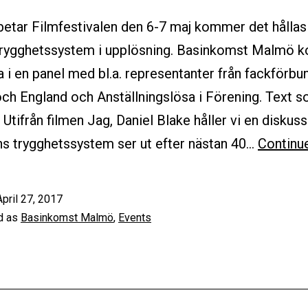
etar Filmfestivalen den 6-7 maj kommer det hållas
Trygghetssystem i upplösning. Basinkomst Malmö
i en panel med bl.a. representanter från fackförbun
och England och Anställningslösa i Förening. Text 
 Utifrån filmen Jag, Daniel Blake håller vi en disku
ns trygghetssystem ser ut efter nästan 40…
Continu
April 27, 2017
d as
Basinkomst Malmö
,
Events