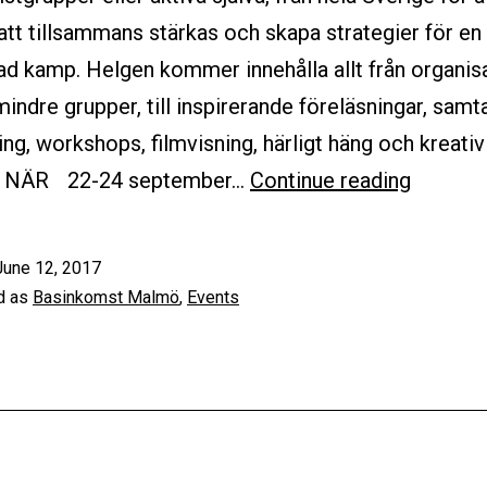
att tillsammans stärkas och skapa strategier för en
d kamp. Helgen kommer innehålla allt från organis
mindre grupper, till inspirerande föreläsningar, samta
ing, workshops, filmvisning, härligt häng och kreativ
Natione
d. NÄR 22-24 september…
Continue reading
Basinko
2017
June 12, 2017
//
d as
Basinkomst Malmö
,
Events
22-
24
sep
i
Malmö