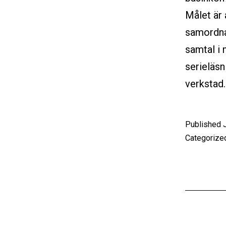
Målet är 
samordna
samtal i 
serieläsn
verksta
Published
Categorize