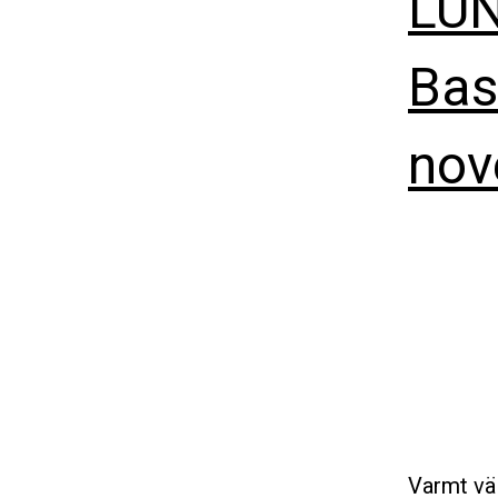
LUN
Bas
nov
Varmt vä