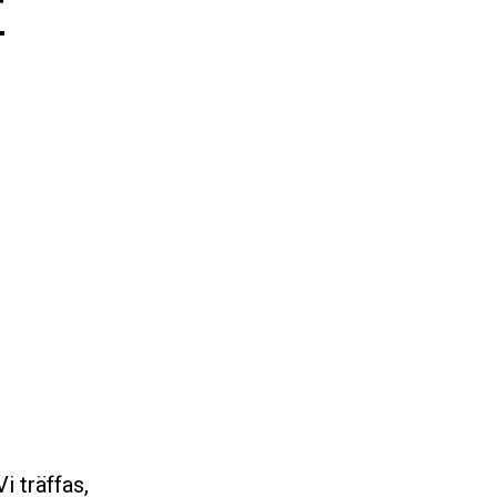
r
 träffas,