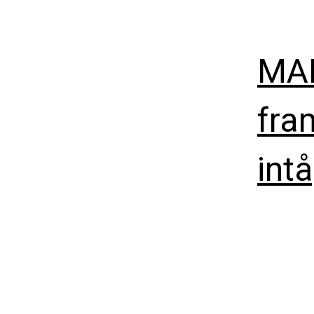
MAL
fra
int