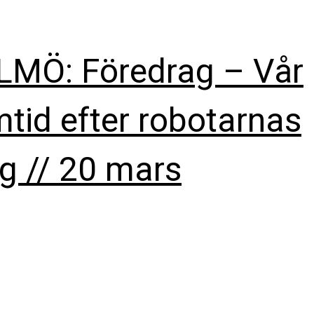
MÖ: Föredrag – Vår
mtid efter robotarnas
åg // 20 mars