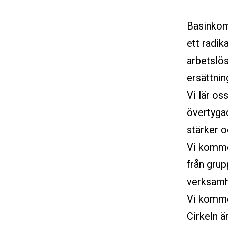
Basinkoms
ett radik
arbetslös
ersättnin
Vi lär o
övertygad
stärker o
Vi kommer
från gru
verksamh
Vi kommer
Cirkeln 