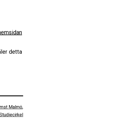
hemsidan
ler detta
omst Malmö
,
Studiecirkel