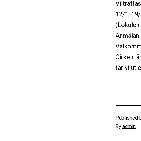
Vi träffa
12/1, 19
(Lokalen 
Anmälan 
Välkomm
Cirkeln ä
tar vi ut
Published
By
admin