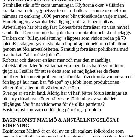
Samhället står inför stora utmaningar. Klyftorna ökar, välfärden
krackelerar och trygghetssystemen urholkas – som exempel kan
nämnas att omkring 1000 personer blir utförsäkrade varje månad.
Fördelningen av samhällets tillgångar blir allt mer orättvis.
Arbetslinjen har bitit sig fast. Lönearbetet fortsätter att vara navet i
samhället. Den som inte har jobb hamnar utanför och skuldbeläggs.
Tanken om ”full sysselsättning” släpptes som vision redan på 70-
talet. Riksdagen gav riksbanken i uppdrag att bekämpa inflationen
genom att öka arbetslösheten. Samtidigt fortsätter politikerna med
mantrat att ”alla måste jobba”.
Robotar och datorer ersätter mer och mer den mänskliga
arbetskraften. Mer än vartannat yrke beräknas ha försvunnit om
tjugo år. I stället för att se detta som en möjlighet ser de flesta
politiker det som ett problem och försöker övertrumfa varandra med
förslag på hur man kan ”skapa” nya jobb inom produktionen –
vilket förutsätter att tillväxten måste öka.
Sverige är ett rikt land. Aldrig har vi haft bättre förutsättningar att
hitta nya lösningar för en rättvisare fördelning av samhällets
tillgångar. Var finns visionerna för de olika partierna?
Basinkomst kan vara en lösning på många problem.
BASINKOMST MALMÖ & ANSTÄLLNINGSLÖSA I
FÖRENING
Basinkomst Malmö är en del av en allt starkare folkrörelse som
verkar för att öka opinionen för basinkomst – och på sikt införa det.