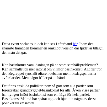
Detta event spelades in och kan ses i efterhand
här
. Inom den
snaraste framtiden kommer en omklippt version där ljudet är tillagt i
den mån det går.
———
Kan basinkomst vara lösningen på de stora samhällsproblemen?
Kan samhället bli mer rättvist om vi inför basinkomst? Allt fler tror
det. Begreppet syns allt oftare i debatten men riksdagspartierna
avfärdar det. Men något håller på att hända!
Det finns enskilda politiker inom så gott som alla partier som
förespråkar grundtrygghet/basinkomst för alla. Även vissa partier
har nyligen infört basinkomst som en fråga för hela partiet.
Basinkomst Malmö har spårat upp och bjudit in några av dessa
politiker till ett samtal.