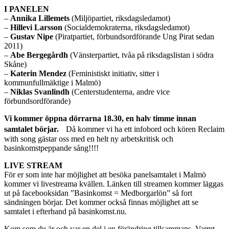
I PANELEN
–
Annika Lillemets
(Miljöpartiet, riksdagsledamot)
–
Hillevi Larsson
(Socialdemokraterna, riksdagsledamot)
–
Gustav Nipe
(Piratpartiet, förbundsordförande Ung Pirat sedan
2011)
–
Abe Bergegårdh
(Vänsterpartiet, tvåa på riksdagslistan i södra
Skåne)
–
Katerin Mendez
(Feministiskt initiativ, sitter i
kommunfullmäktige i Malmö)
–
Niklas Svanlindh
(Centerstudenterna, andre vice
förbundsordförande)
Vi kommer öppna dörrarna 18.30, en halv timme innan
samtalet börjar.
Då kommer vi ha ett infobord och kören Reclaim
with song gästar oss med en helt ny arbetskritisk och
basinkomstpeppande sång!!!!
LIVE STREAM
För er som inte har möjlighet att besöka panelsamtalet i Malmö
kommer vi livestreama kvällen. Länken till streamen kommer läggas
ut på facebooksidan ”Basinkomst = Medborgarlön” så fort
sändningen börjar. Det kommer också finnas möjlighet att se
samtalet i efterhand på basinkomst.nu.
Kom som du är och var en del i en förändring tillsammans. Varmt