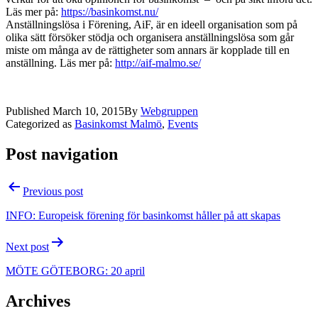
Läs mer på:
https://basinkomst.nu/
Anställningslösa i Förening, AiF, är en ideell organisation som på
olika sätt försöker stödja och organisera anställningslösa som går
miste om många av de rättigheter som annars är kopplade till en
anställning. Läs mer på:
http://aif-malmo.se/
Published
March 10, 2015
By
Webgruppen
Categorized as
Basinkomst Malmö
,
Events
Post navigation
Previous post
INFO: Europeisk förening för basinkomst håller på att skapas
Next post
MÖTE GÖTEBORG: 20 april
Archives