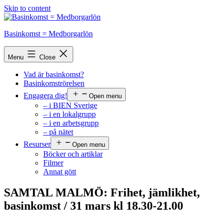
Skip to content
Basinkomst = Medborgarlön
Menu
Close
Vad är basinkomst?
Basinkomströrelsen
Engagera dig!
Open menu
– i BIEN Sverige
– i en lokalgrupp
– i en arbetsgrupp
– på nätet
Resurser
Open menu
Böcker och artiklar
Filmer
Annat gött
SAMTAL MALMÖ: Frihet, jämlikhet,
basinkomst / 31 mars kl 18.30-21.00