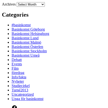
Archives
Categories
#basinkomst
Basinkomst Göteborg
Basinkomst Helsingborg
Basinkomst Lund
Basinkomst Malmö
Basinkomst Österlen
Basinkomst Stockholm
Basinkomst Umeå
Debatt
Events
Film
föredrag
Info/fakta
Nyheter
Studiecirkel
Turné2013
Uncategorized
Unga för basinkomst