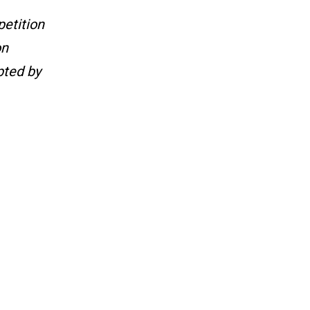
petition
on
pted by