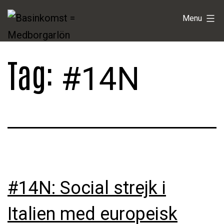
Skip
Basinkomst
Menu
to
=
content
Medborgarlön
Tag:
#14N
#14N: Social strejk i
Italien med europeisk