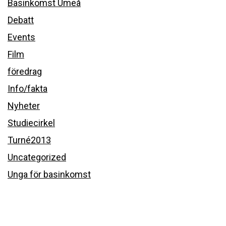
Basinkomst Umeå
Debatt
Events
Film
föredrag
Info/fakta
Nyheter
Studiecirkel
Turné2013
Uncategorized
Unga för basinkomst