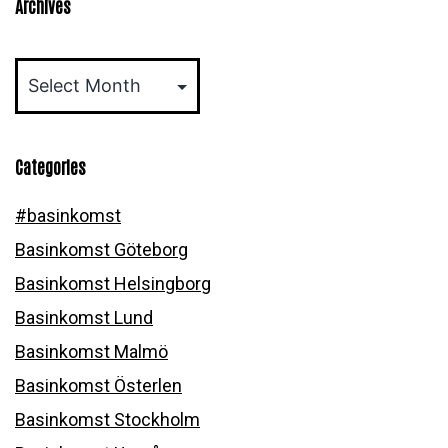
Archives
Archives
Categories
#basinkomst
Basinkomst Göteborg
Basinkomst Helsingborg
Basinkomst Lund
Basinkomst Malmö
Basinkomst Österlen
Basinkomst Stockholm