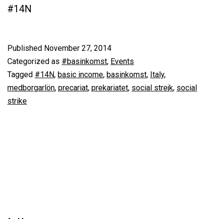
#14N
Published
November 27, 2014
Categorized as
#basinkomst
,
Events
Tagged
#14N
,
basic income
,
basinkomst
,
Italy
,
medborgarlön
,
precariat
,
prekariatet
,
social strejk
,
social
strike