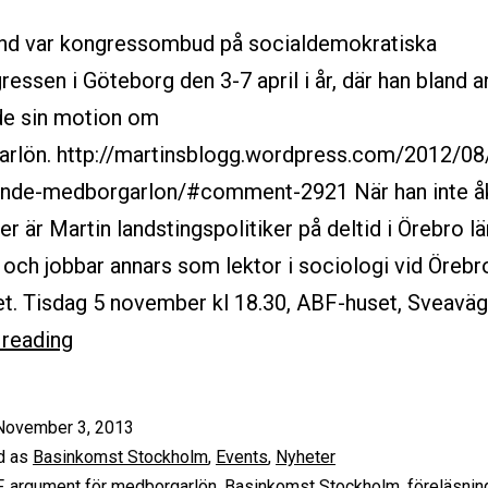
ind var kongressombud på socialdemokratiska
ressen i Göteborg den 3-7 april i år, där han bland a
de sin motion om
rlön. http://martinsblogg.wordpress.com/2012/08
nde-medborgarlon/#comment-2921 När han inte å
r är Martin landstingspolitiker på deltid i Örebro l
 och jobbar annars som lektor i sociologi vid Örebr
tet. Tisdag 5 november kl 18.30, ABF-huset, Sveavä
FÖRELÄSNING
 reading
STOCKHOLM
5/11
November 3, 2013
–
d as
Basinkomst Stockholm
,
Events
,
Nyheter
Martin
F
,
argument för medborgarlön
,
Basinkomst Stockholm
,
föreläsnin