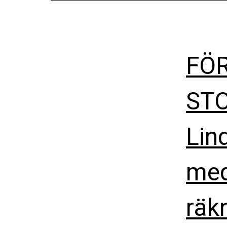
FÖ
STO
Lin
med
räk