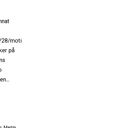
nnat
/28/moti
ker på
äns
o
gen…
g
,
Martin