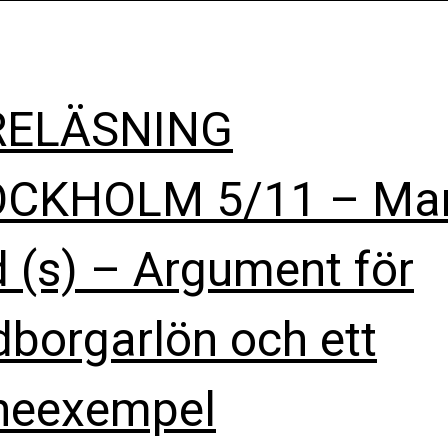
RELÄSNING
CKHOLM 5/11 – Mar
d (s) – Argument för
borgarlön och ett
neexempel