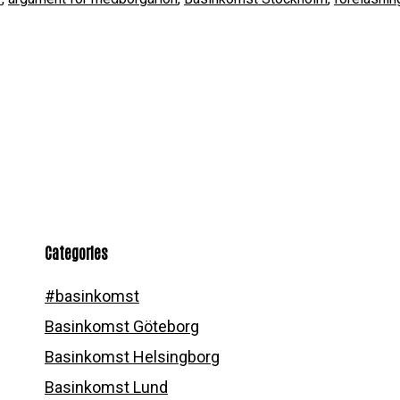
Lind
(s)
–
Argument
för
medborgarlön
och
ett
Categories
räkneexempel
#basinkomst
Basinkomst Göteborg
Basinkomst Helsingborg
Basinkomst Lund