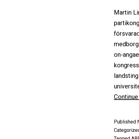
Martin L
partikong
försvara
medborga
on-angae
kongresse
landsting
universi
Continue
Published
Categorize
Tagged
AB