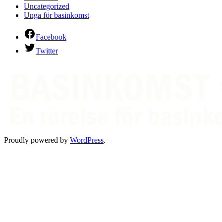
Uncategorized
Unga för basinkomst
Facebook
Twitter
Proudly powered by
WordPress
.