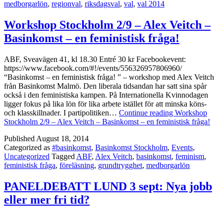
medborgarlön
,
regionval
,
riksdagsval
,
val
,
val 2014
Workshop Stockholm 2/9 – Alex Veitch –
Basinkomst – en feministisk fråga!
ABF, Sveavägen 41, kl 18.30 Entré 30 kr Facebookevent:
https://www.facebook.com/#!/events/556326957806960/
“Basinkomst – en feministisk fråga! ” – workshop med Alex Veitch
från Basinkomst Malmö. Den liberala tidsandan har satt sina spår
också i den feministiska kampen. På Internationella Kvinnodagen
ligger fokus på lika lön för lika arbete istället för att minska köns-
och klasskillnader. I partipolitiken…
Continue reading
Workshop
Stockholm 2/9 – Alex Veitch – Basinkomst – en feministisk fråga!
Published
August 18, 2014
Categorized as
#basinkomst
,
Basinkomst Stockholm
,
Events
,
Uncategorized
Tagged
ABF
,
Alex Veitch
,
basinkomst
,
feminism
,
feministisk fråga
,
föreläsning
,
grundtrygghet
,
medborgarlön
PANELDEBATT LUND 3 sept: Nya jobb
eller mer fri tid?