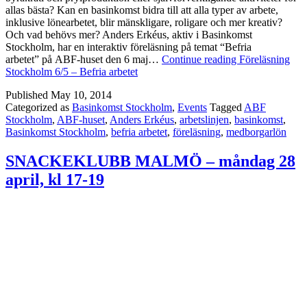
allas bästa? Kan en basinkomst bidra till att alla typer av arbete,
inklusive lönearbetet, blir mänskligare, roligare och mer kreativ?
Och vad behövs mer? Anders Erkéus, aktiv i Basinkomst
Stockholm, har en interaktiv föreläsning på temat “Befria
arbetet” på ABF-huset den 6 maj…
Continue reading
Föreläsning
Stockholm 6/5 – Befria arbetet
Published
May 10, 2014
Categorized as
Basinkomst Stockholm
,
Events
Tagged
ABF
Stockholm
,
ABF-huset
,
Anders Erkéus
,
arbetslinjen
,
basinkomst
,
Basinkomst Stockholm
,
befria arbetet
,
föreläsning
,
medborgarlön
SNACKEKLUBB MALMÖ – måndag 28
april, kl 17-19