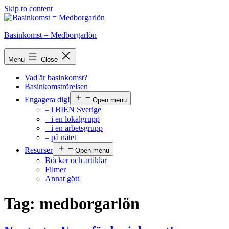
Skip to content
Basinkomst = Medborgarlön
Menu
Close
Vad är basinkomst?
Basinkomströrelsen
Engagera dig!
Open menu
– i BIEN Sverige
– i en lokalgrupp
– i en arbetsgrupp
– på nätet
Resurser
Open menu
Böcker och artiklar
Filmer
Annat gött
Tag:
medborgarlön