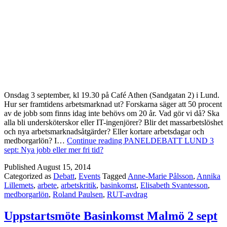
Onsdag 3 september, kl 19.30 på Café Athen (Sandgatan 2) i Lund.
Hur ser framtidens arbetsmarknad ut? Forskarna säger att 50 procent
av de jobb som finns idag inte behövs om 20 år. Vad gör vi då? Ska
alla bli undersköterskor eller IT-ingenjörer? Blir det massarbetslöshet
och nya arbetsmarknadsåtgärder? Eller kortare arbetsdagar och
medborgarlön? I…
Continue reading
PANELDEBATT LUND 3
sept: Nya jobb eller mer fri tid?
Published
August 15, 2014
Categorized as
Debatt
,
Events
Tagged
Anne-Marie Pålsson
,
Annika
Lillemets
,
arbete
,
arbetskritik
,
basinkomst
,
Elisabeth Svantesson
,
medborgarlön
,
Roland Paulsen
,
RUT-avdrag
Uppstartsmöte Basinkomst Malmö 2 sept