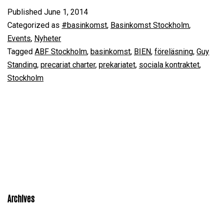
10
Published
June 1, 2014
–
Categorized as
#basinkomst
,
Basinkomst Stockholm
,
Gu
Events
,
Nyheter
Tagged
ABF Stockholm
,
basinkomst
,
BIEN
,
föreläsning
,
Guy
St
Standing
,
precariat charter
,
prekariatet
,
sociala kontraktet
,
–
Stockholm
Ba
In
in
a
Pr
Ch
Archives