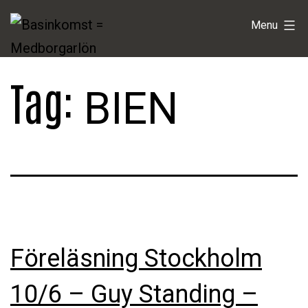
Skip
Basinkomst
Menu
to
=
content
Medborgarlön
Tag:
BIEN
Föreläsning Stockholm
10/6 – Guy Standing –