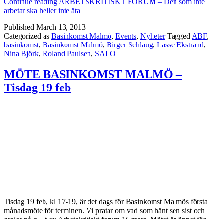
Continue reading
ARBETSKRITISKT FORUM – Den som inte
arbetar ska heller inte äta
Published
March 13, 2013
Categorized as
Basinkomst Malmö
,
Events
,
Nyheter
Tagged
ABF
,
basinkomst
,
Basinkomst Malmö
,
Birger Schlaug
,
Lasse Ekstrand
,
Nina Björk
,
Roland Paulsen
,
SALO
MÖTE BASINKOMST MALMÖ –
Tisdag 19 feb
Tisdag 19 feb, kl 17-19, är det dags för Basinkomst Malmös första
månadsmöte för terminen. Vi pratar om vad som hänt sen sist och