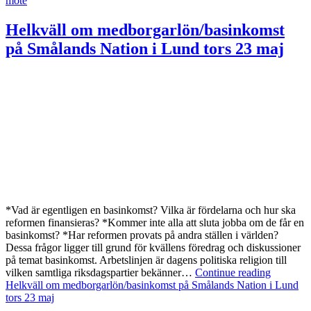
möte
Helkväll om medborgarlön/basinkomst
på Smålands Nation i Lund tors 23 maj
*Vad är egentligen en basinkomst? Vilka är fördelarna och hur ska
reformen finansieras? *Kommer inte alla att sluta jobba om de får en
basinkomst? *Har reformen provats på andra ställen i världen?
Dessa frågor ligger till grund för kvällens föredrag och diskussioner
på temat basinkomst. Arbetslinjen är dagens politiska religion till
vilken samtliga riksdagspartier bekänner…
Continue reading
Helkväll om medborgarlön/basinkomst på Smålands Nation i Lund
tors 23 maj