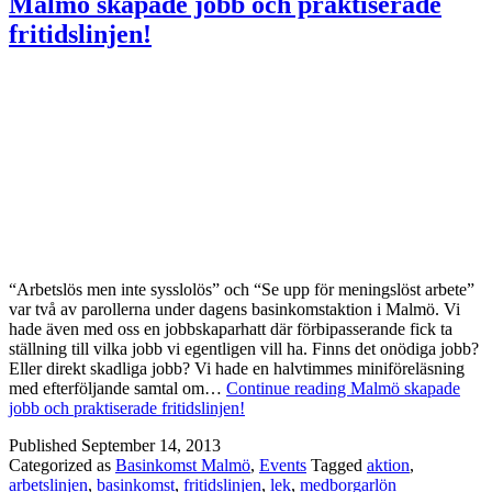
Malmö skapade jobb och praktiserade
fritidslinjen!
“Arbetslös men inte sysslolös” och “Se upp för meningslöst arbete”
var två av parollerna under dagens basinkomstaktion i Malmö. Vi
hade även med oss en jobbskaparhatt där förbipasserande fick ta
ställning till vilka jobb vi egentligen vill ha. Finns det onödiga jobb?
Eller direkt skadliga jobb? Vi hade en halvtimmes miniföreläsning
med efterföljande samtal om…
Continue reading
Malmö skapade
jobb och praktiserade fritidslinjen!
Published
September 14, 2013
Categorized as
Basinkomst Malmö
,
Events
Tagged
aktion
,
arbetslinjen
,
basinkomst
,
fritidslinjen
,
lek
,
medborgarlön