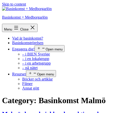
Skip to content
Basinkomst = Medborgarlön
Menu
Close
Vad är basinkomst?
Basinkomströrelsen
Engagera dig!
Open menu
– i BIEN Sverige
– i en lokalgrupp
– i en arbetsgrupp
– på nätet
Resurser
Open menu
Böcker och artiklar
Filmer
Annat gött
Category:
Basinkomst Malmö