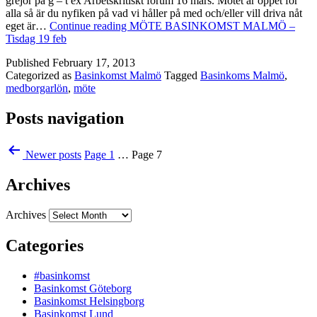
grejor på g – t ex Arbetskritiskt forum 16 mars. Mötet är öppet för
alla så är du nyfiken på vad vi håller på med och/eller vill driva nåt
eget är…
Continue reading
MÖTE BASINKOMST MALMÖ –
Tisdag 19 feb
Published
February 17, 2013
Categorized as
Basinkomst Malmö
Tagged
Basinkoms Malmö
,
medborgarlön
,
möte
Posts navigation
Newer
posts
Page 1
…
Page 7
Archives
Archives
Categories
#basinkomst
Basinkomst Göteborg
Basinkomst Helsingborg
Basinkomst Lund