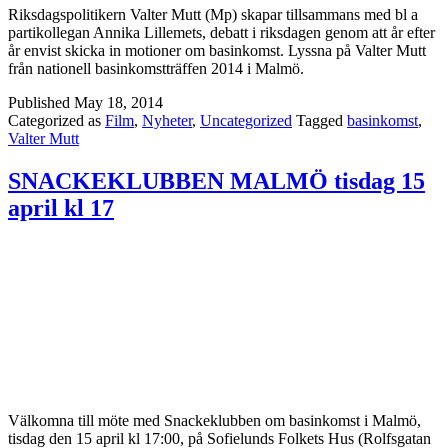
Riksdagspolitikern Valter Mutt (Mp) skapar tillsammans med bl a
partikollegan Annika Lillemets, debatt i riksdagen genom att år efter
år envist skicka in motioner om basinkomst. Lyssna på Valter Mutt
från nationell basinkomstträffen 2014 i Malmö.
Published
May 18, 2014
Categorized as
Film
,
Nyheter
,
Uncategorized
Tagged
basinkomst
,
Valter Mutt
SNACKEKLUBBEN MALMÖ tisdag 15
april kl 17
Välkomna till möte med Snackeklubben om basinkomst i Malmö,
tisdag den 15 april kl 17:00, på Sofielunds Folkets Hus (Rolfsgatan