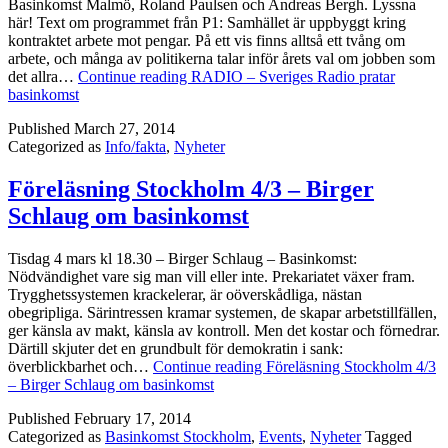
Basinkomst Malmö, Roland Paulsen och Andreas Bergh. Lyssna
här! Text om programmet från P1: Samhället är uppbyggt kring
kontraktet arbete mot pengar. På ett vis finns alltså ett tvång om
arbete, och många av politikerna talar inför årets val om jobben som
det allra…
Continue reading
RADIO – Sveriges Radio pratar
basinkomst
Published
March 27, 2014
Categorized as
Info/fakta
,
Nyheter
Föreläsning Stockholm 4/3 – Birger
Schlaug om basinkomst
Tisdag 4 mars kl 18.30 – Birger Schlaug – Basinkomst:
Nödvändighet vare sig man vill eller inte. Prekariatet växer fram.
Trygghetssystemen krackelerar, är oöverskådliga, nästan
obegripliga. Särintressen kramar systemen, de skapar arbetstillfällen,
ger känsla av makt, känsla av kontroll. Men det kostar och förnedrar.
Därtill skjuter det en grundbult för demokratin i sank:
överblickbarhet och…
Continue reading
Föreläsning Stockholm 4/3
– Birger Schlaug om basinkomst
Published
February 17, 2014
Categorized as
Basinkomst Stockholm
,
Events
,
Nyheter
Tagged