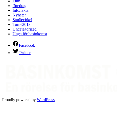
Film
föredrag
Info/fakta
Nyheter
Studiecirkel
Turné2013
Uncategorized
Unga för basinkomst
Facebook
Twitter
Proudly powered by
WordPress
.