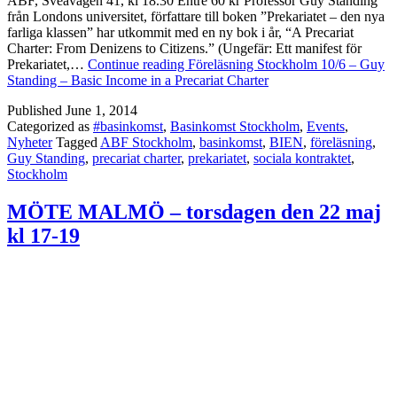
ABF, Sveavägen 41, kl 18.30 Entré 60 kr Professor Guy Standing
från Londons universitet, författare till boken ”Prekariatet – den nya
farliga klassen” har utkommit med en ny bok i år, “A Precariat
Charter: From Denizens to Citizens.” (Ungefär: Ett manifest för
Prekariatet,…
Continue reading
Föreläsning Stockholm 10/6 – Guy
Standing – Basic Income in a Precariat Charter
Published
June 1, 2014
Categorized as
#basinkomst
,
Basinkomst Stockholm
,
Events
,
Nyheter
Tagged
ABF Stockholm
,
basinkomst
,
BIEN
,
föreläsning
,
Guy Standing
,
precariat charter
,
prekariatet
,
sociala kontraktet
,
Stockholm
MÖTE MALMÖ – torsdagen den 22 maj
kl 17-19