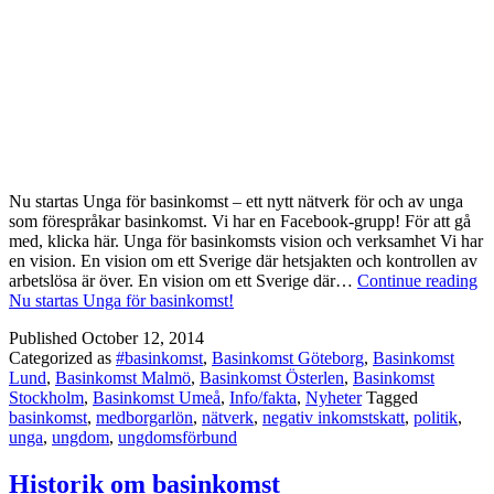
Nu startas Unga för basinkomst – ett nytt nätverk för och av unga
som förespråkar basinkomst. Vi har en Facebook-grupp! För att gå
med, klicka här. Unga för basinkomsts vision och verksamhet Vi har
en vision. En vision om ett Sverige där hetsjakten och kontrollen av
arbetslösa är över. En vision om ett Sverige där…
Continue reading
Nu startas Unga för basinkomst!
Published
October 12, 2014
Categorized as
#basinkomst
,
Basinkomst Göteborg
,
Basinkomst
Lund
,
Basinkomst Malmö
,
Basinkomst Österlen
,
Basinkomst
Stockholm
,
Basinkomst Umeå
,
Info/fakta
,
Nyheter
Tagged
basinkomst
,
medborgarlön
,
nätverk
,
negativ inkomstskatt
,
politik
,
unga
,
ungdom
,
ungdomsförbund
Historik om basinkomst