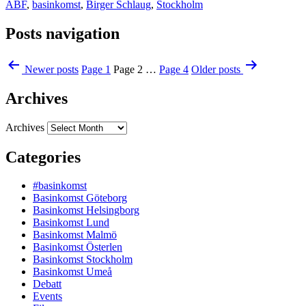
ABF
,
basinkomst
,
Birger Schlaug
,
Stockholm
Posts navigation
Newer
posts
Page 1
Page 2
…
Page 4
Older
posts
Archives
Archives
Categories
#basinkomst
Basinkomst Göteborg
Basinkomst Helsingborg
Basinkomst Lund
Basinkomst Malmö
Basinkomst Österlen
Basinkomst Stockholm
Basinkomst Umeå
Debatt
Events