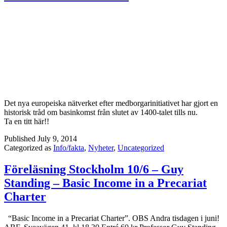
Det nya europeiska nätverket efter medborgarinitiativet har gjort en
historisk tråd om basinkomst från slutet av 1400-talet tills nu.
Ta en titt här!!
Published
July 9, 2014
Categorized as
Info/fakta
,
Nyheter
,
Uncategorized
Föreläsning Stockholm 10/6 – Guy
Standing – Basic Income in a Precariat
Charter
“Basic Income in a Precariat Charter”. OBS Andra tisdagen i juni!