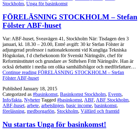
Stockholm
,
Unga för basinkomst
FÖRELÄSNING STOCKHOLM – Stefan
Fölster ABF-huset
Var: ABF-huset, Sveavägen 41, Stockholm När: Tisdagen den 3
januari, kl. 18.30 – 20.00, Entré avgift: 30 kr Stefan Fölster är
adjungerad professor i nationalekonomi vid Kungliga Tekniska
Högskolan, f d chefsekonom för Svenskt Näringsliv, chef för
Reforminstitutet och grundare av Stiftelsen Fritt Näringsliv. Han är
också debattör i media om olika samhällsfrågor och medförfattare…
Continue reading
FÖRELÄSNING STOCKHOLM – Stefan
Fölster ABF-huset
Published
January 18, 2015
Categorized as
#basinkomst
,
Basinkomst Stockholm
,
Events
,
Info/fakta
,
Nyheter
Tagged
#basinkomst
,
ABF
,
ABF Stockholm
,
ABF-huset
,
arbete
,
arbetslinjen
,
basic income
,
basinkomst
,
föreläsning
,
medborgarlön
,
Stockholm
,
Välfärd och framtid
Nu startas Unga för basinkomst!