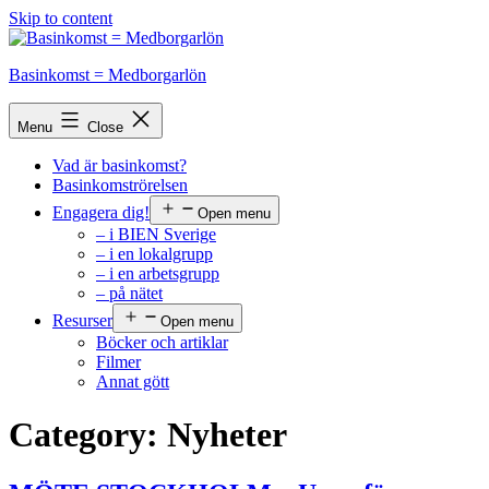
Skip to content
Basinkomst = Medborgarlön
Menu
Close
Vad är basinkomst?
Basinkomströrelsen
Engagera dig!
Open menu
– i BIEN Sverige
– i en lokalgrupp
– i en arbetsgrupp
– på nätet
Resurser
Open menu
Böcker och artiklar
Filmer
Annat gött
Category:
Nyheter