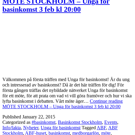
MÖTE STOCKHOLM – Unga för
basinkomst 3 feb kl 20:00
Välkommen på första träffen med Unga för basinkomst! Är du ung
och intresserad av basinkomst? Då är det här träffen för dig! För
första gången träffas det nybildade nätverket Unga för basinkomst
för ett möte, för att prata om vad vi vill göra framöver och hur vi ska
lyfta basinkomst i debatten. Vårt möte äger…
Continue reading
MÖTE STOCKHOLM – Unga för basinkomst 3 feb kl 20:00
Published
January 22, 2015
Categorized as
#basinkomst
,
Basinkomst Stockholm
,
Events
,
Info/fakta
,
Nyheter
,
Unga för basinkomst
Tagged
ABF
,
ABF
Stockholm
,
ABF-huset
,
basinkomst
,
medborgarlön
,
möte
,