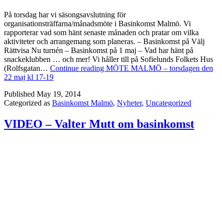
På torsdag har vi säsongsavslutning för
organisationsträffarna/månadsmöte i Basinkomst Malmö. Vi
rapporterar vad som hänt senaste månaden och pratar om vilka
aktiviteter och arrangemang som planeras. – Basinkomst på Välj
Rättvisa Nu turnén – Basinkomst på 1 maj – Vad har hänt på
snackeklubben … och mer! Vi håller till på Sofielunds Folkets Hus
(Rolfsgatan…
Continue reading
MÖTE MALMÖ – torsdagen den
22 maj kl 17-19
Published
May 19, 2014
Categorized as
Basinkomst Malmö
,
Nyheter
,
Uncategorized
VIDEO – Valter Mutt om basinkomst